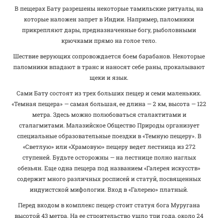
В пещерах Бату разрешены некоторые тамильские ритуалы, на
которые наложен запрет в Индии. Например, паломники
прикрепляют дары, предназначенные богу, рыболовными
крючками прямо на голое тело.
Шествие верующих сопровождается боем барабанов. Некоторые
паломники впадают в транс и наносят себе раны, прокалывают
щеки и язык.
Сами Бату состоят из трех больших пещер и семи маленьких.
«Темная пещера» — самая большая, ее длина — 2 км, высота — 122
метра. Здесь можно полюбоваться сталактитами и
сталагмитами. Малазийское Общество Природы организует
специальные образовательные поездки в «Темную пещеру». В
«Светлую» или «Храмовую» пещеру ведет лестница из 272
ступеней. Будьте осторожны — на лестнице полно наглых
обезьян. Еще одна пещера под названием «Галерея искусств»
содержит много различных росписей и статуй, посвященных
индуистской мифологии. Вход в «Галерею» платный.
Перед входом в комплекс пещер стоит статуя бога Муругана
высотой 43 метра. На ее строительство ушло три года, около 24