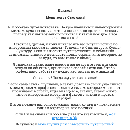
Привет!
Меня зовут Светлана!
И я обожаю путешествовать! По красивейшим и неповторимым
местам, куда вы всегда хотели попасть, но все откладывали,
потому как нет времени готовиться к такой поездке, я все
сделала за вас!
В этот раз, друзья, я хочу пригласить вас в путешествие по
интересным местам планеты - Гонконгу и Сингапуру и Куала-
Лумпуру! Если вы любите путешествовать в компании
единомышленников, познавать новые страны и их историю, не
зануда, то вам точно с нами:)
Я знаю, как ценно ваше время и вы не хотите тратить свой
отпуск на обычные, приевшиеся способы отдыха. Чтобы
эффективно работать - нужно нестандартно отдыхать!
Согласны? Тогда жду от вас заявки!
Часто сама езжу с группами, а также доверяю своих участников
моим друзьям, профессиональным гидам, которые много лет
проживают в стране, куда мы едем, а, значит, знают много-
много интересных историй и фактов о жизни и нравах
народов...
В этой поездке вас сопровождают наши коллеги - прекрасные
гиды и куратор на всю поездку!
Если Вы не слышали обо мне, давайте знакомиться,
моя
страница в ВК
.
Вступайте в
мою группу для совместных путешествий
.