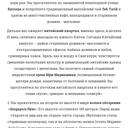
хари рая. Вы прогуляетесь по знаменитой пешеходной улице
Буссора
и попробуете традиционный малайский чай
Teh
Tarik
в
одном из многочисленных кафе, находящихся в старинном
домике - магазине.
Дальше вас ожидает
китайский квартал
, именно здесь, в начале
19 века, селились выходцы из южного Китая. Сегодня Китайский
квартал — район старинных домиков—магазинов и
ультрасовременных офисов, чайных домиков и пабов,
сувенирных лавок. Здесь, как и всюду в Сингапуре, чувствуется
смешение нескольких культур и цивилизаций: китайские храмы
соседствуют с мечетями. Вы посетите самый старинный
индуистский
храм
Шри Мариамман
, посвященный богине-
матери дождя, защитнице от болезней и эпидемий. Вы
прогуляетесь по улочкам китайского квартала и узнаете кто
такие «кули», «рикши» и женщины «самсуй».
2. Вы прокатитесь на втором по высоте в мире
колесе обозрения
«
Singapore
flyer
».
Его высота составляет 165 метров. Перед вами
откроется вид как на старую часть города (Фуллертон отель,
старинные шопхаузы), так и на абсолютно новую (отель Марина
Бэй Сандс, ботанические сады у бухты). Путешествие на колесе