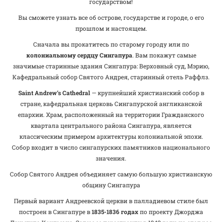
государством!
Вы сможете узнать все об острове, государстве и городе, о его
прошлом и настоящем.
Сначала вы прокатитесь по старому городу или по
колониальному сердцу
Сингапура
. Вам покажут самые
значимые старинные здания Сингапура: Верховный суд, Мэрию,
Кафедральный собор Святого Андрея, старинный отель Раффлз.
Saint Andrew’s Cathedral
— крупнейший христианский собор в
стране, кафедральная церковь Сингапурской англиканской
епархии. Храм, расположенный на территории Гражданского
квартала центрального района Сингапура, является
классическим примером архитектуры колониальной эпохи.
Собор входит в число сингапурских памятников национального
значения.
Собор Святого Андрея объединяет самую большую христианскую
общину Сингапура
Первый вариант Андреевской церкви в палладиевом стиле был
построен в Сингапуре в
1835-1836 годах
по проекту Джорджа