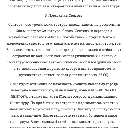
обозрения подарит вам невероятные впечатления о Сингапуре!
3. Поездка н
а Сентозу!
Сентоза - это тропический остров, находящийся на расстоянии
500 м к югу от Сингапура. Слово "Сентоза" в переводе с
малайского означает «Мир и Спокойствие». Сегодня Сентоза —
излюбленное место для отдыха жителей мегаполиса и туристов.
Ведь, здесь есть все, начиная от прекрасных пляжей и небольших
островков до большого количества развлечений. Сентозу с
Сингапуром соединяет автомобильный мост и воздушный мост,
а точнее канатная дорога, по которой вы и отправитесь в
путешествие (оплачивается дополнительно, 26 S$).
У вас будет отличная возможность увидеть панораму города,
всемирно известный круизный центр, новый RESORT WORLD
SENTOSA, а также пляжи и Южные острова, принадлежащие
Сингапуру. По прибытии на остров вы поднимитесь в пасть к
знаменитому морскому льву, символу Сингапура и погуляете у
него на макушке. Далее вы посетите самый большой в мире
океанариум. В небольшом бассейне, вы сможете прикоснуться к
морским обитателям, подержать морскую звезду в руках или