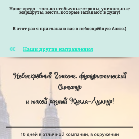
Наше кредо - только необычные страны, уникальные
маршруты, места, которые западают в душу!
В
этот раз я приглашаю вас в небоскрёбную Азию:)
Наши другие направления
Небоскрёбный Гонконг, футуристический
Сингапур
и такой разный Куала-Лумпур!
10 дней в отличной компании, в окружении