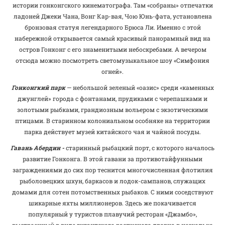
истории гонконгского кинематографа. Там «собраны» отпечатки
ладоней Джеки Чана, Вонг Кар-вая, Чою Юнь-фата, установлена
бронзовая статуя легендарного Брюса Ли. Именно с этой
набережной открывается самый красивый панорамный вид на
остров Гонконг с его знаменитыми небоскребами. А вечером
отсюда можно посмотреть светомузыкальное шоу «Симфония
огней».
Гонконгкий парк
— небольшой зеленый «оазис» среди «каменных
джунглей» города с фонтанами, прудиками с черепашками и
золотыми рыбками, грандиозным вольером с экзотическими
птицами. В старинном колониальном особняке на территории
парка действует музей китайского чая и чайной посуды.
Гавань Абердин -
старинный рыбацкий порт, с которого началось
развитие Гонконга. В этой гавани за противотайфунными
заграждениями до сих пор теснится многочисленная флотилия
рыболовецких шхун, баркасов и лодок-сампанов, служащих
домами для сотен потомственных рыбаков. С ними соседствуют
шикарные яхты миллионеров. Здесь же покачивается
популярный у туристов плавучий ресторан «Джамбо»,
выстроенный в виде гигантского расписного дворца в несколько