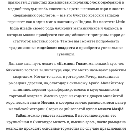
пряностей, душистых жасминовых гирлянд; блеск серебряной и
медной посуды; необыкновенные цвета шелковых сари и золото
сверкающих браслетов, — все это буйство красок и запахов
перенесет вас в один миг в настоящую Индию. Вы посетите
Little
India
Arcade
: своего рода лабиринт магазинчиков и ларьков, в
которых можно приобрести все индийское: от приправы карри до
статуэток местных богов. Там же вы сможете попробовать
традиционные
индийские сладости
и приобрести уникальные
сувениры.
Дальше, ваш путь лежит в
«Кампонг Глам»
, маленький кусочек
ближнего востока в Сингапуре, еще, это место называют арабским
кварталом. Когда-то здесь, в устье реки Рочор, находилась
рыбацкая деревня, но, благодаря сильному Арабо-Малайскому
влиянию, деревня трансформировалась в мусульманский
торговый квартал. Именно здесь находится дворец малайской
королевской знати
Истана
, в котором сейчас расположился центр
малайской истории. Сверкающий золотой купол
мечети
Masjid
Sultan
можно увидеть издалека. В настоящее время это
крупнейшая в Сингапуре мечеть и, именно здесь, после рамадана
ежегодно проходят основные торжества по случаю празднования