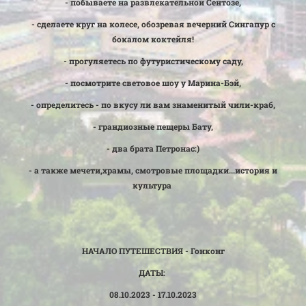
- побываете на развлекательной Сентозе,
- сделаете круг на колесе, обозревая вечерний Сингапур с
бокалом коктейля!
- прогуляетесь по футуристическому саду,
- посмотрите световое шоу у Марина-Бэй,
- определитесь - по вкусу ли вам знаменитый чили-краб,
- грандиозные пещеры Бату,
- два брата Петронас:)
- а также мечети,храмы, смотровые площадки...история и
культура
НАЧАЛО ПУТЕШЕСТВИЯ - Гонконг
ДАТЫ:
08.10.2023 - 17.10.2023