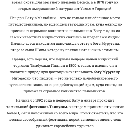
время охоты для местного племени Бесиси, а в 1878 году их
открыл американский натуралист Уильям Горнедей.
Пещеры Бату в Малайзии — это не только излюбленное место
путешественников, но еще и действующий храм, куда ежегодно
приезжает огромное количество паломников. Бату — одна из
самых известных индуистских святынь за пределами Индии.
Именно здесь находится высочайшая статуя бога Муругана,
второго сына Шивы, которому поклоняются южные тамилы.
Правда, есть версия, что первым пещеры нашел индийский
торговец Тамбусами Пиллаи в 1800-х годах и именно он и
посвятил природную достопримечательность
богу Муругану
.
Интересно, что пещеры — это не только излюбленное место
путешественников, но еще и действующий храм, куда ежегодно
приезжает огромное количество паломников.
Начиная с 1892 года в пещерах Бату в январе проходит
тамильский
фестиваль Таипусам
, в котором принимают участие
более 1,5 млн паломников со всего мира. Стоит отметить, что это
весьма своеобразный фестиваль, порой увиденное здесь очень
удивляет европейских туристов.