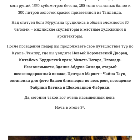
млн рупий, 1550 кубометров бетона, 250 тонн стальных балок и
300 литров золотой краски, привезенной из Тайланда.
Над статуей бога Муругана трудились в общей сложности 30
человек — индийские скульпторы и местные художники и
архитекторы.
После посещения пещер вы продолжаете своё путешествие тур по
Куала-Лумпур, где вы увидите
Новый Королевский Дворец,
Китайско-Буддиский храм, Мечеть Негара, Площадь
Независимости, Здание Абдула Самада, старый
железнодорожный вокзал, Централ Маркет - Чайна Таун,
остановка для фото Башен близнецов во весь рост, посещение
Фабрики Батика и Шоколадной Фабрики.
Да, сегодня такой вот очень насыщенный день!
Ночь в отеле 3*.