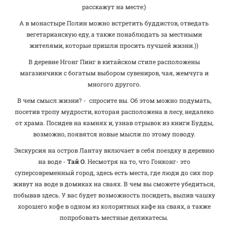
расскажут на месте:)
А в монастыре Полин можно встретить буддистов, отведать
вегетарианскую еду, а также понаблюдать за местными
жителями, которые пришли просить лучшей жизни.))
В деревне Нгонг Пинг в китайском стиле расположены
магазинчики с богатым выбором сувениров, чая, жемчуга и
многого другого.
В чем смысл жизни? - спросите вы. Об этом можно подумать,
посетив тропу мудрости, которая расположена в лесу, недалеко
от храма. Посидев на камнях и, узнав отрывок из книги Будды,
возможно, появятся новые мысли по этому поводу.
Экскурсия на остров Лантау включает в себя поездку в деревню
на воде -
Тай О
. Несмотря на то, что Гонконг- это
суперсовременный город, здесь есть места, где люди до сих пор
живут на воде в домиках на сваях. В чем вы сможете убедиться,
побывав здесь. У вас будет возможность посидеть, выпив чашку
хорошего кофе в одном из колоритных кафе на сваях, а также
попробовать местные деликатесы.