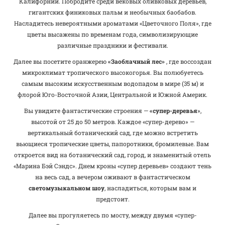
Калифорнии. Побродите среди вековых оливковых деревьев,
гигантских финиковых пальм и необычных баобабов.
Насладитесь невероятными ароматами «Цветочного Поля», где
цветы высажены по временам года, символизирующие
различные праздники и фестивали.
Далее вы посетите оранжерею
«Заоблачный лес»
, где воссоздан
микроклимат тропического высокогорья. Вы полюбуетесь
самым высоким искусственным водопадом в мире (35 м) и
флорой Юго-Восточной Азии, Центральной и Южной Америк.
Вы увидите фантастические строения —
«супер-деревья
»,
высотой от 25 до 50 метров. Каждое «супер-дерево» —
вертикальный ботанический сад, где можно встретить
вьющиеся тропические цветы, папоротники, бромилевые. Вам
откроется вид на ботанический сад, город, и знаменитый отель
«Марина Бэй Сэндс». Днем кроны «супер деревьев» создают тень
на весь сад, а вечером оживают в фантастическом
светомузыкальном шоу
, насладиться, которым вам и
предстоит.
Далее вы прогуляетесь по мосту, между двумя «супер-