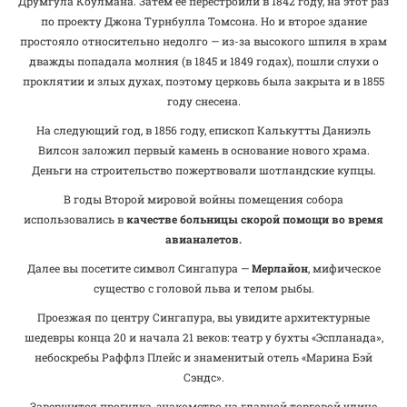
Друмгула Коулмана. Затем ее перестроили в 1842 году, на этот раз
по проекту Джона Турнбулла Томсона. Но и второе здание
простояло относительно недолго — из-за высокого шпиля в храм
дважды попадала молния (в 1845 и 1849 годах), пошли слухи о
проклятии и злых духах, поэтому церковь была закрыта и в 1855
году снесена.
На следующий год, в 1856 году, епископ Калькутты Даниэль
Вилсон заложил первый камень в основание нового храма.
Деньги на строительство пожертвовали шотландские купцы.
В годы Второй мировой войны помещения собора
использовались в
качестве больницы скорой помощи во время
авианалетов.
Далее вы посетите символ Сингапура —
Мерлайон
, мифическое
существо с головой льва и телом рыбы.
Проезжая по центру Сингапура, вы увидите архитектурные
шедевры конца 20 и начала 21 веков: театр у бухты «Эспланада»,
небоскребы Раффлз Плейс и знаменитый отель «Марина Бэй
Сэндс».
Завершится прогулка-знакомство на главной торговой улице