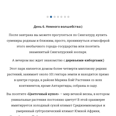
День 6.
Немного волшебства:)
После завтрака вы можете прогуляться по Сингапуру, купить
сувениры родным и близким, просто, проникнуться атмосферой
этого необычного города-государства или посетить
знаменитый Сингапурский зоопарк.
А вечером вас ждет знакомство с
деревьями-киборгами:)
Этот парк является домом более четверти миллиону редких
растений, занимает около 101 гектара земли и находится прямо
в центре города, в районе Марина Бэй! Растения со всех
континентов, кроме Антарктиды, собраны в саду.
Вы посетите «
Цветочный купол
» — мир вечной весны, в котором
уникальные растения постоянно цветут! В этой оранжерее
имитируется холодный сухой климат Средиземноморья и
умеренный субтропический климат Южной Африки,