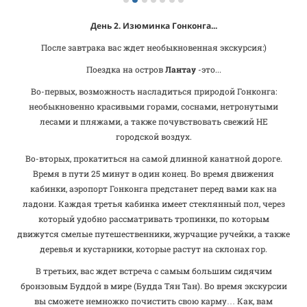
День 2. Изюминка Гонконга
...
После завтрака вас ждет
необыкновенная экскурсия:)
Поездка на остров
Лантау
-это...
Во-первых, возможность насладиться природой Гонконга:
необыкновенно красивыми горами, соснами, нетронутыми
лесами и пляжами, а также почувствовать свежий НЕ
городской воздух.
Во-вторых, прокатиться на самой длинной канатной дороге.
Время в пути 25 минут в один конец. Во время движения
кабинки, аэропорт Гонконга предстанет перед вами как на
ладони. Каждая третья кабинка имеет стеклянный пол, через
который удобно рассматривать тропинки, по которым
движутся смелые путешественники, журчащие ручейки, а также
деревья и кустарники, которые растут на склонах гор.
В третьих, вас ждет встреча с самым большим сидячим
бронзовым Буддой в мире (Будда Тян Тан). Во время экскурсии
вы сможете немножко почистить свою карму… Как, вам